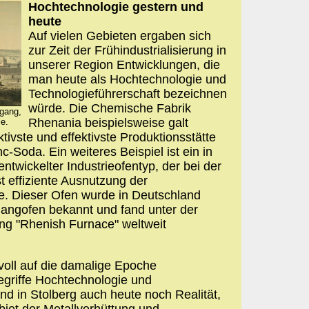
Hochtechnologie gestern und
heute
Auf vielen Gebieten ergaben sich
zur Zeit der Frühindustrialisierung in
unserer Region Entwicklungen, die
man heute als Hochtechnologie und
Technologieführerschaft bezeichnen
würde. Die Chemische Fabrik
ngang,
Rhenania beispielsweise galt
le.
tivste und effektivste Produktionsstätte
c-Soda. Ein weiteres Beispiel ist ein in
ntwickelter Industrieofentyp, der bei der
t effiziente Ausnutzung der
. Dieser Ofen wurde in Deutschland
ngofen bekannt und fand unter der
ng "Rhenish Furnace" weltweit
voll auf die damalige Epoche
egriffe Hochtechnologie und
nd in Stolberg auch heute noch Realität,
et der Metallverhüttung und -