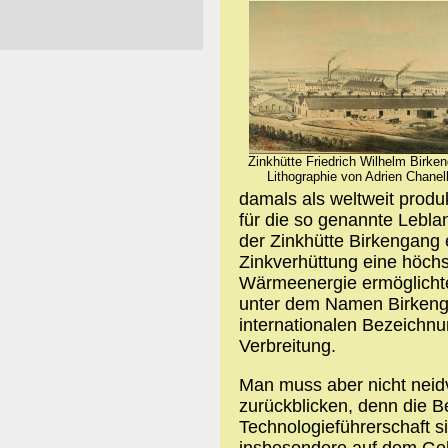
Zinkhütte Friedrich Wilhelm Birke
Lithographie von Adrien Chanel
damals als weltweit produk
für die so genannte Leblan
der Zinkhütte Birkengang e
Zinkverhüttung eine höchs
Wärmeenergie ermöglichte
unter dem Namen Birkenga
internationalen Bezeichnu
Verbreitung.
Man muss aber nicht neid
zurückblicken, denn die B
Technologieführerschaft si
insbesondere auf dem Gebi