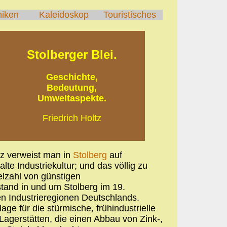
hiken
Kaleidoskop
Touristisches
Stolberger Blei.
Geschichte,
Bedeutung,
Umweltaspekte.
Friedrich Holtz
lz verweist man in
Stolberg
auf
alte Industriekultur; und das völlig zu
elzahl von günstigen
tand in und um Stolberg im 19.
en Industrieregionen Deutschlands.
e für die stürmische, frühindustrielle
Lagerstätten, die einen Abbau von Zink-,