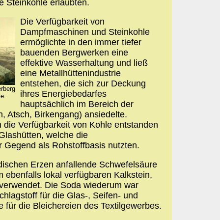
e Steinkohle erlaubten.
Die Verfügbarkeit von
Dampfmaschinen und Steinkohle
ermöglichte in den immer tiefer
bauenden Bergwerken eine
effektive Wasserhaltung und ließ
eine Metallhüttenindustrie
entstehen, die sich zur Deckung
erberg
ihres Energiebedarfes
le.
hauptsächlich im Bereich der
, Atsch, Birkengang) ansiedelte.
h die Verfügbarkeit von Kohle entstanden
Glashütten, welche die
Gegend als Rohstoffbasis nutzten.
idischen Erzen anfallende Schwefelsäure
ebenfalls lokal verfügbaren Kalkstein,
 verwendet. Die Soda wiederum war
hlagstoff für die Glas-, Seifen- und
 für die Bleichereien des Textilgewerbes.