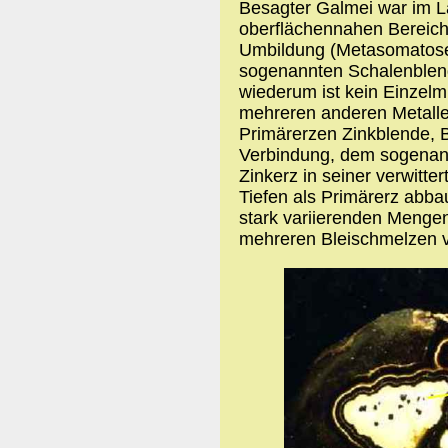
Besagter Galmei war im La
oberflächennahen Bereich 
Umbildung (Metasomatose
sogenannten Schalenblen
wiederum ist kein Einzelmi
mehreren anderen Metallen
Primärerzen Zinkblende, B
Verbindung, dem sogenann
Zinkerz in seiner verwitte
Tiefen als Primärerz abbau
stark variierenden Mengen
mehreren Bleischmelzen v