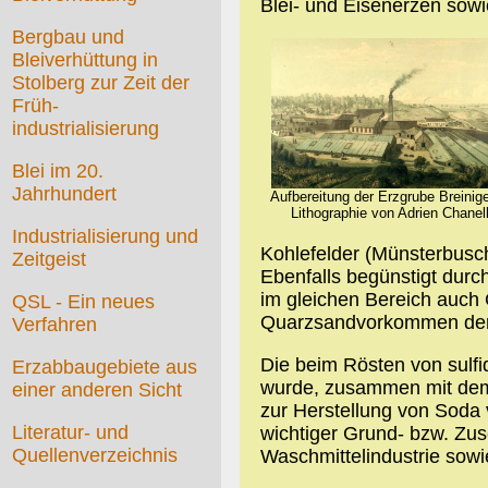
Blei- und Eisenerzen sowi
Bergbau und
Bleiverhüttung in
Stolberg zur Zeit der
Früh-
industrialisierung
Blei im 20.
Jahrhundert
Aufbereitung der Erzgrube Breinig
Lithographie von Adrien Chanel
Industrialisierung und
Kohlefelder (Münsterbusch
Zeitgeist
Ebenfalls begünstigt durc
im gleichen Bereich auch 
QSL - Ein neues
Quarzsandvorkommen der 
Verfahren
Die beim Rösten von sulf
Erzabbaugebiete aus
wurde, zusammen mit dem 
einer anderen Sicht
zur Herstellung von Soda
Literatur- und
wichtiger Grund- bzw. Zusc
Quellenverzeichnis
Waschmittelindustrie sowie