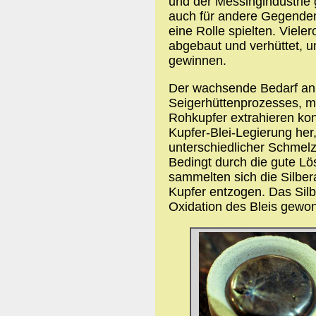
und der Messingindustrie 
auch für andere Gegenden
eine Rolle spielten. Viele
abgebaut und verhüttet, u
gewinnen.
Der wachsende Bedarf an 
Seigerhüttenprozesses, mi
Rohkupfer extrahieren kon
Kupfer-Blei-Legierung her
unterschiedlicher Schmelz
Bedingt durch die gute Lös
sammelten sich die Silber
Kupfer entzogen. Das Silb
Oxidation des Bleis gewo