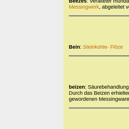
Beezes
: Veralteter munda
Messingwerk
, abgeleitet 
Bein
:
Steinkohle- Flöze
beizen
: Säurebehandlung
Durch das Beizen erhielt
gewordenen Messingwaren