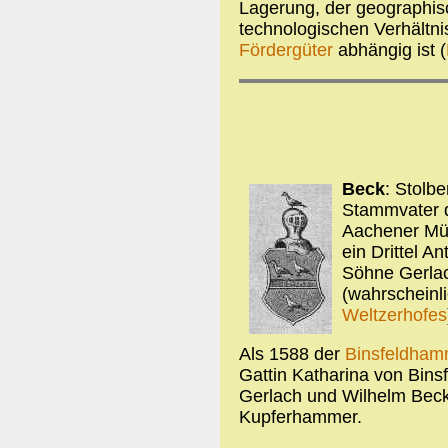
Lagerung, der geographis
technologischen Verhältni
Fördergüter
abhängig ist (
Beck
: Stolb
Stammvater d
Aachener Mün
ein Drittel A
Söhne Gerlac
(wahrscheinl
Weltzerhofes
Als 1588 der
Binsfeldham
Gattin Katharina von Bins
Gerlach und Wilhelm Beck 
Kupferhammer.