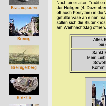
Nach einer alten Traditi
der Heiligen (4. Dezembe
Brachiopoden
oft auch Forsythie) in die
gefüllte Vase an einen mä
sollen sich die Blütenkn
am Weihnachtstag öffnen.
Breinig
Altes 
bei
Sankt B
Mein Leib 
Sowohl
Komm' m
Breinigerberg
Brekzie