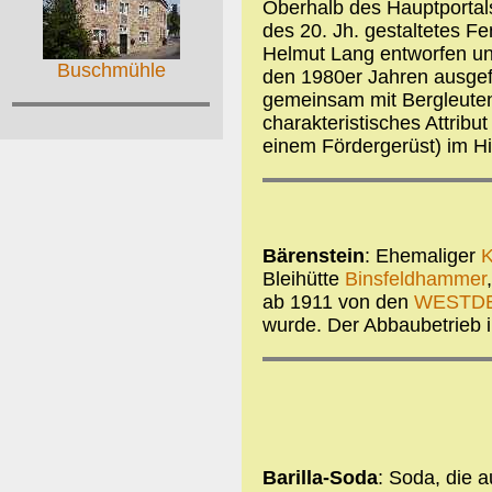
Oberhalb des Hauptportals 
des 20. Jh. gestaltetes F
Helmut Lang entworfen un
Buschmühle
den 1980er Jahren ausgefü
gemeinsam mit Bergleuten 
charakteristisches Attribu
einem Fördergerüst) im Hi
Bärenstein
: Ehemaliger
K
Bleihütte
Binsfeldhammer
ab 1911 von den
WESTD
wurde. Der Abbaubetrieb i
Barilla-Soda
: Soda, die a