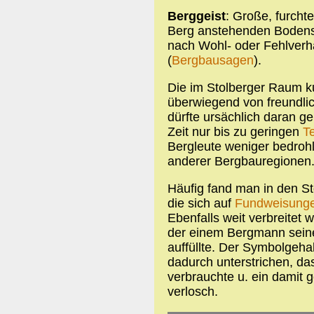
Berggeist
: Große, furcht
Berg anstehenden Bodensc
nach Wohl- oder Fehlverha
(
Bergbausagen
).
Die im Stolberger Raum 
überwiegend von freundli
dürfte ursächlich daran ge
Zeit nur bis zu geringen
T
Bergleute weniger bedrohli
anderer Bergbauregionen
Häufig fand man in den S
die sich auf
Fundweisung
Ebenfalls weit verbreitet 
der einem Bergmann seine
auffüllte. Der Symbolgeh
dadurch unterstrichen, da
verbrauchte u. ein damit g
verlosch.