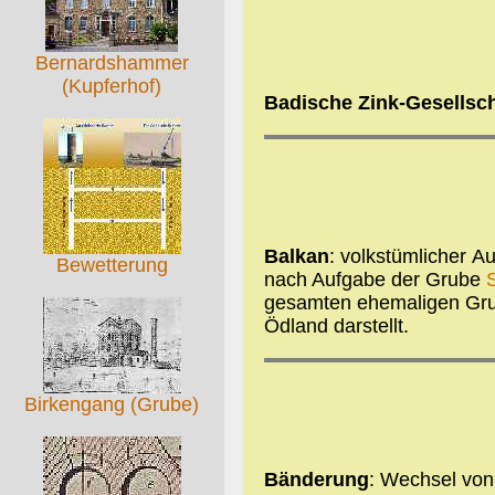
Bernardshammer
(Kupferhof)
Badische Zink-Gesellsc
Balkan
: volkstümlicher A
Bewetterung
nach Aufgabe der Grube
gesamten ehemaligen Grub
Ödland darstellt.
Birkengang (Grube)
Bänderung
: Wechsel vo