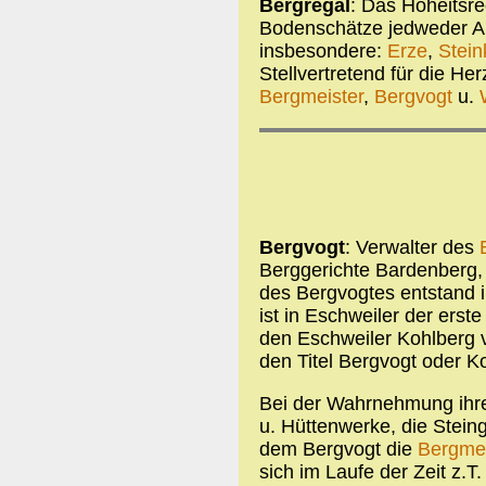
Bergregal
: Das Hoheitsrec
Bodenschätze jedweder Ar
insbesondere:
Erze
,
Stein
Stellvertretend für die H
Bergmeister
,
Bergvogt
u.
Bergvogt
: Verwalter des
Berggerichte Bardenberg,
des Bergvogtes entstand i
ist in Eschweiler der erst
den Eschweiler Kohlberg v
den Titel Bergvogt oder Ko
Bei der Wahrnehmung ihrer
u. Hüttenwerke, die Stein
dem Bergvogt die
Bergmei
sich im Laufe der Zeit z.