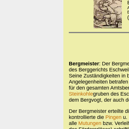
B
(
Bergmeister
: Der Bergm
des Berggerichts Eschwe
Seine Zuständigkeiten in b
Angelegenheiten betrafen
für den gesamten Amtsber
Steinkohle
gruben des Esc
dem Bergvogt, der auch de
Der Bergmeister erteilte d
kontrollierte die
Pingen
u.
alle
Mutungen
bzw. Verlei