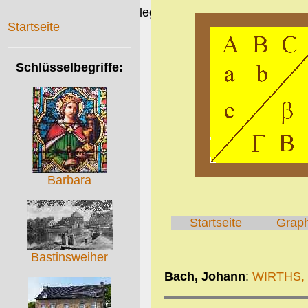
Zeitschrift für Denkmalpflege, Landschaft, Sozial,- Um
Startseite
Schlüsselbegriffe:
Barbara
Startseite
Grap
Bastinsweiher
Bach, Johann
:
WIRTHS,