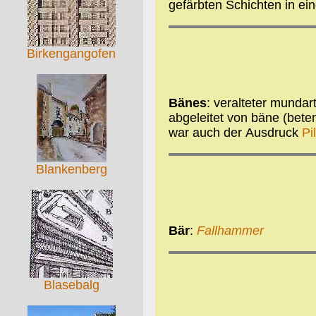
gefärbten Schichten in e
Birkengangofen
Bänes
: veralteter mundar
abgeleitet von bäne (bete
war auch der Ausdruck
Pi
Blankenberg
Bär
:
Fallhammer
Blasebalg