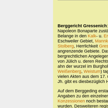
Berggericht Gressenich
Napoleon Bonaparte zustän
Belange in den
Kalk
- u.
Er
Eschweiler Gebiet,
Mann
Stolberg
, Herrlichkeit
Gres
angrenzende Gebiete. Das 
bergrechtlichen Angelege
von Jülich u. deren Recht
ahn der wurzel im Burgho
Weißenberg
,
Weistum
) ta
vielen Akten aus dem 17. 
Jh. gibt es diesbezüglich 
Auf dem Berggeding erstat
Angaben zu den einzelnen
Konzessionen
noch bestan
wurden. Desweiteren regis