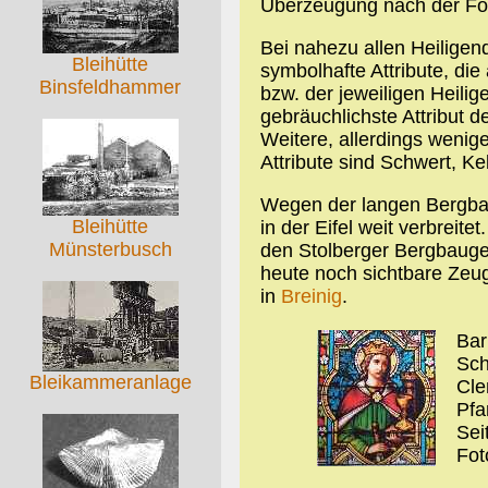
Überzeugung nach der Fol
Bei nahezu allen Heilige
Bleihütte
symbolhafte Attribute, di
Binsfeldhammer
bzw. der jeweiligen Heilig
gebräuchlichste Attribut d
Weitere, allerdings wenige
Attribute sind Schwert, Ke
Wegen der langen Bergbau
Bleihütte
in der Eifel weit verbreit
Münsterbusch
den Stolberger Bergbauge
heute noch sichtbare Zeugi
in
Breinig
.
Bar
Sch
Bleikammeranlage
Cle
Pfa
Sei
Fot