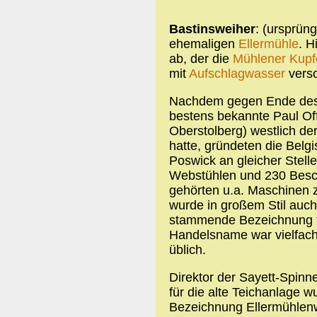
Bastinsweiher
: (ursprün
ehemaligen
Ellermühle
. H
ab, der die
Mühlener
Kupf
mit
Aufschlagwasser
verso
Nachdem gegen Ende des 1
bestens bekannte Paul Of
Oberstolberg) westlich der
hatte, gründeten die Bel
Poswick an gleicher Stell
Webstühlen und 230 Besch
gehörten u.a. Maschinen 
wurde in großem Stil auc
stammende Bezeichnung für
Handelsname war vielfach 
üblich.
Direktor der Sayett-Spinn
für die alte Teichanlage 
Bezeichnung Ellermühlenw