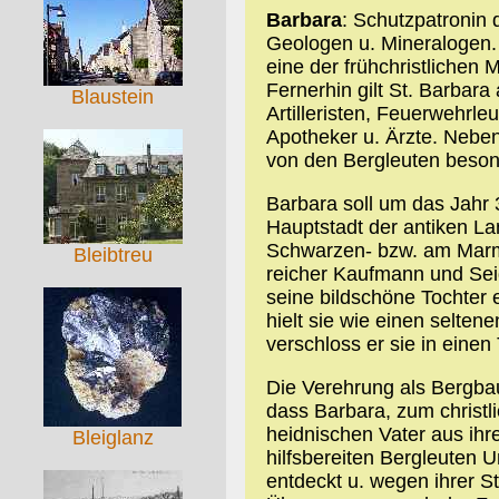
Barbara
: Schutzpatronin 
Geologen u. Mineralogen. 
eine der frühchristlichen 
Fernerhin gilt St. Barbara
Blaustein
Artilleristen, Feuerwehrle
Apotheker u. Ärzte. Neben
von den Bergleuten beson
Barbara soll um das Jahr 
Hauptstadt der antiken La
Schwarzen- bzw. am Marma
Bleibtreu
reicher Kaufmann und Sei
seine bildschöne Tochter
hielt sie wie einen selten
verschloss er sie in einen
Die Verehrung als Bergbau
dass Barbara, zum christl
heidnischen Vater aus ihr
Bleiglanz
hilfsbereiten Bergleuten 
entdeckt u. wegen ihrer Sta