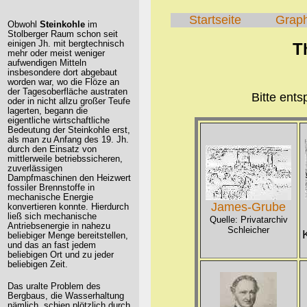
Startseite
Grap
Obwohl
Steinkohle
im
Stolberger Raum schon seit
einigen Jh. mit bergtechnisch
T
mehr oder meist weniger
aufwendigen Mitteln
insbesondere dort abgebaut
worden war, wo die Flöze an
der Tagesoberfläche austraten
Bitte ent
oder in nicht allzu großer Teufe
lagerten, begann die
eigentliche wirtschaftliche
Bedeutung der Steinkohle erst,
als man zu Anfang des 19. Jh.
durch den Einsatz von
mittlerweile betriebssicheren,
zuverlässigen
Dampfmaschinen den Heizwert
fossiler Brennstoffe in
mechanische Energie
James-Grube
konvertieren konnte. Hierdurch
ließ sich mechanische
Quelle: Privatarchiv
Antriebsenergie in nahezu
Schleicher
beliebiger Menge bereitstellen,
und das an fast jedem
beliebigen Ort und zu jeder
beliebigen Zeit.
Das uralte Problem des
Bergbaus, die Wasserhaltung
nämlich, schien plötzlich durch