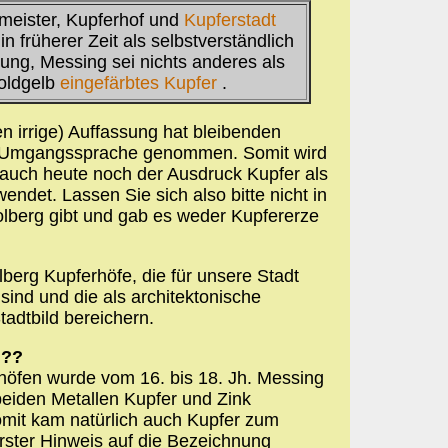
rmeister, Kupferhof und
Kupferstadt
in früherer Zeit als selbstverständlich
ung, Messing sei nichts anderes als
goldgelb
eingefärbtes Kupfer
.
n irrige) Auffassung hat bleibenden
le Umgangssprache genommen. Somit wird
 auch heute noch der Ausdruck Kupfer als
ndet. Lassen Sie sich also bitte nicht in
tolberg gibt und gab es weder Kupfererze
lberg Kupferhöfe, die für unsere Stadt
sind und die als architektonische
tadtbild bereichern.
???
höfen wurde vom 16. bis 18. Jh. Messing
 beiden Metallen Kupfer und Zink
mit kam natürlich auch Kupfer zum
erster Hinweis auf die Bezeichnung