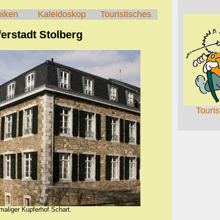
hiken
Kaleidoskop
Touristisches
erstadt Stolberg
Touri
aliger Kupferhof Schart.