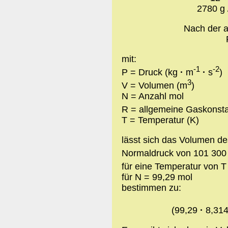
2780 g 
Nach der 
mit:
-1
-2
P = Druck (kg
·
m
·
s
)
3
V = Volumen (m
)
N = Anzahl mol
R = allgemeine Gaskonsta
T = Temperatur (K)
lässt sich das Volumen d
Normaldruck von 101 300 
für eine Temperatur von 
für N = 99,29 mol
bestimmen zu:
(99,29
·
8,31