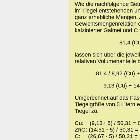
Wie die nachfolgende Betr
im Tiegel entstehenden 
ganz erhebliche Mengen.
Gewichtsmengenrelation d
kalzinierter Galmei und C
81,4 (Cu
lassen sich über die jewe
relativen Volumenanteile
81,4 / 8,92 (Cu) +
9,13 (Cu) + 14
Umgerechnet auf das Fass
Tiegelgröße von 5 Litern 
Tiegel zu:
Cu: (9,13
·
5) / 50,31 = 
ZnO: (14,51
·
5) / 50,31 =
C: (26,67
·
5) / 50,31 =