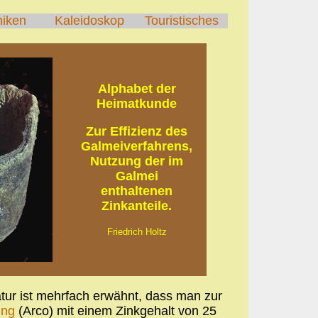
hiken
Kaleidoskop
Touristisches
Alphabet der
Heimatkunde
Zur Effizienz des
Galmeiverfahrens,
Nutzung der im
Galmei
enthaltenen
Zinkanteile.
Friedrich Holtz
atur ist mehrfach erwähnt, dass man zur
ing
(Arco) mit einem Zinkgehalt von 25