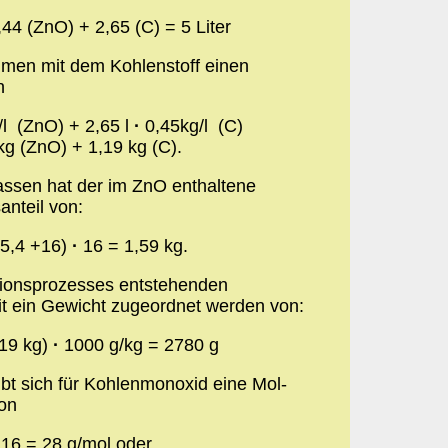
,44 (ZnO) + 2,65 (C) = 5 Liter
mmen mit dem Kohlenstoff einen
on
/l (ZnO) + 2,65 l
·
0,45kg/l (C)
kg (ZnO) + 1,19 kg (C).
ssen hat der im ZnO enthaltene
anteil von:
65,4 +16)
·
16 = 1,59 kg.
ionsprozesses entstehenden
t ein Gewicht zugeordnet werden von:
,19 kg)
·
1000 g/kg = 2780 g
t sich für Kohlenmonoxid eine Mol-
on
16 = 28 g/mol oder