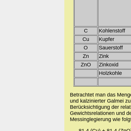
C
Kohlenstoff
Cu
Kupfer
O
Sauerstoff
Zn
Zink
ZnO
Zinkoxid
Holzkohle
Betrachtet man das Mengen
und kalzinierter Galmei zu
Berücksichtigung der rela
Gewichtsrelationen und d
Messinglegierung wie fol
81,4 (Cu) + 81,4 (ZnO