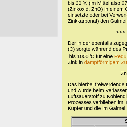
bis 30 % (im Mittel also 
(Zinkoxid, ZnO) in einem 
einsetzte oder bei Verwe
Zinkkarbonat) den Galmei
<<<
Der in der ebenfalls zuge
(C) sorgte während des P
o
bis 1000
C für eine
Reduk
Zink in
dampfförmigem Zu
Zn
Das hierbei freiwerdende
und wurde beim Verlassen
Luftsauerstoff zu Kohlendi
Prozesses verblieben im T
Kupfer und die im Galmei 