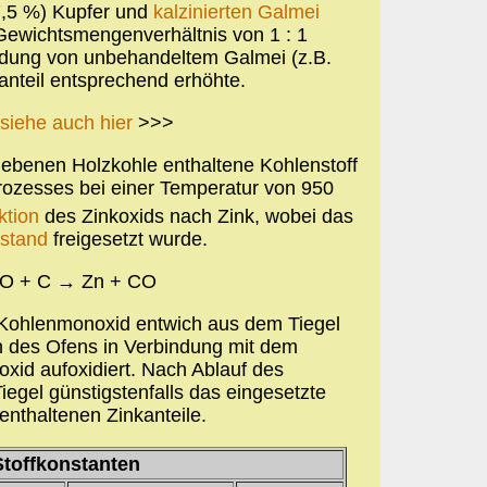
27,5 %) Kupfer und
kalzinierten
Galmei
Gewichtsmengenverhältnis von 1 : 1
ndung von unbehandeltem Galmei (z.B.
anteil entsprechend erhöhte.
siehe auch hier
>>>
gebenen Holzkohle enthaltene Kohlenstoff
rozesses bei einer Temperatur von 950
tion
des Zinkoxids nach Zink, wobei das
stand
freigesetzt wurde.
O + C → Zn + CO
 Kohlenmonoxid entwich aus dem Tiegel
 des Ofens in Verbindung mit dem
oxid aufoxidiert. Nach Ablauf des
iegel günstigstenfalls das eingesetzte
enthaltenen Zinkanteile.
Stoffkonstanten