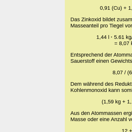
0,91 (Cu) + 1
Das Zinkoxid bildet zusa
Masseanteil pro Tiegel v
1,44 l
·
5.61 kg
= 8,07 
Entsprechend der Atomma
Sauerstoff einen Gewichts
8,07 / (
Dem während des Redukt
Kohlenmonoxid kann somi
(1,59 kg + 1
Aus den Atommassen ergib
Masse oder eine Anzahl v
12 +