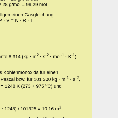
/ 28 g/mol = 99,29 mol
allgemeinen Gasgleichung
P
·
V = N
·
R
·
T
2
-2
-1
-1
nte 8,314 (kg
·
m
·
s
·
mol
·
K
)
es Kohlenmonoxids für einen
-1
-2
Pascal bzw. für 101 300 kg
·
m
·
s
,
o
T = 1248 K (273 + 975
C) und
3
4
·
1248) / 101325 = 10,16 m