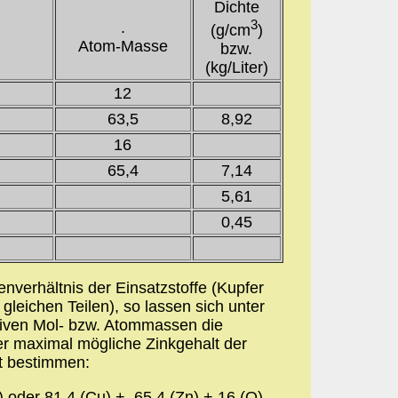
Dichte
3
.
(g/cm
)
Atom-Masse
bzw.
(kg/Liter)
12
63,5
8,92
16
65,4
7,14
5,61
0,45
verhältnis der Einsatzstoffe (Kupfer
 gleichen Teilen), so lassen sich unter
tiven Mol- bzw. Atommassen die
er maximal mögliche Zinkgehalt der
gt bestimmen:
) oder 81,4 (Cu) + 65,4 (Zn) + 16 (O)