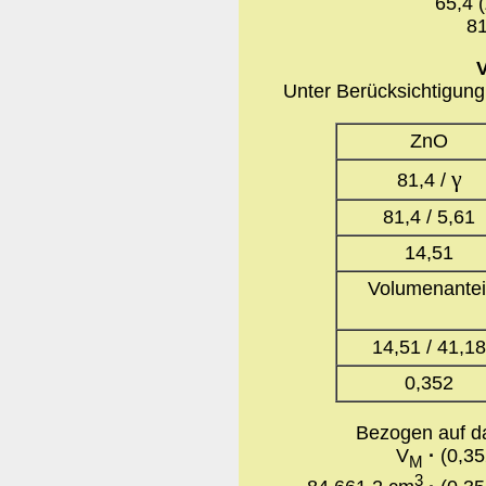
65,4 
81
Unter Berücksichtigung 
ZnO
γ
81,4 /
81,4 / 5,61
14,51
Volumenantei
14,51 / 41,1
0,352
Bezogen auf d
V
·
(0,35
M
3