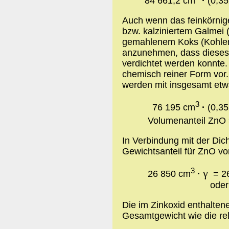
84 661,2 cm
·
(0,35
Auch wenn das feinkörni
bzw. kalziniertem Galmei 
gemahlenem Koks (Kohlens
anzunehmen, dass dieses 
verdichtet werden konnte. 
chemisch reiner Form vor
werden mit insgesamt e
3
76 195 cm
·
(0,35
Volumenanteil ZnO
In Verbindung mit der Dicht
Gewichtsanteil für ZnO vo
3
γ
26 850 cm
·
= 26
oder
Die im Zinkoxid enthalten
Gesamtgewicht wie die re