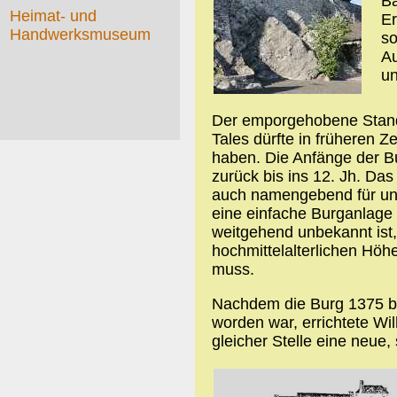
Ba
Heimat- und
Er
Handwerksmuseum
so
Au
un
Der emporgehobene Stando
Tales dürfte in früheren 
haben. Die Anfänge der Bu
zurück bis ins 12. Jh. Da
auch namengebend für uns
eine einfache Burganlage
weitgehend unbekannt ist,
hochmittelalterlichen Hö
muss.
Nachdem die Burg 1375 be
worden war, errichtete W
gleicher Stelle eine neue, 