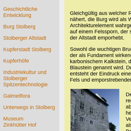
Geschichtliche
Gleichgültig aus welcher 
Entwicklung
nähert, die Burg wird als
Architekturelement wahrg
Burg Stolberg
auf einem Felssporn, der
der Altstadt emporhebt.
Stolberger Altstadt
Sowohl die wuchtigen Bru
Kupferstadt Stolberg
der als Fundament wirken
Kupferhöfe
karbonischem Kalkstein, d
Blaustein genannt wird. Du
Industriekultur und
entsteht der Eindruck ein
Stolberger
Fels und emporstrebende
Spitzentechnologie
De
Galmeiflora
re
ab
Unterwegs in Stolberg
he
Museum
Ve
Zinkhütter Hof
al