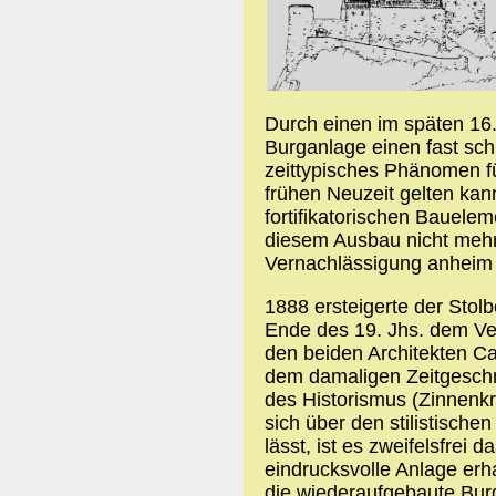
Durch einen im späten 16. 
Burganlage einen fast schl
zeittypisches Phänomen fü
frühen Neuzeit gelten kann
fortifikatorischen Bauele
diesem Ausbau nicht meh
Vernachlässigung anheim f
1888 ersteigerte der Stol
Ende des 19. Jhs. dem Ver
den beiden Architekten Ca
dem damaligen Zeitgeschm
des Historismus (Zinnenk
sich über den stilistische
lässt, ist es zweifelsfrei 
eindrucksvolle Anlage erh
die wiederaufgebaute Bur