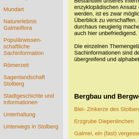
Bestandteil unseres Inter
enzyklopädischen Ansatz
Mundart
werden, ist es zwar mögl
Überblick zu verschaffen
Naturerlebnis
durchaus neugierig machen
Galmeiflora
auch hier unbefriedigend.
Populärwissen-
Die einzelnen Themengeb
schaftliche
Sachinformationen sind d
Sachinformation
übergreifend und alphabet
Römerzeit
Sagenlandschaft
Stolberg
Bergbau und Bergw
Stadtgeschichte und
Informationen
Blei- Zinkerze des Stolb
Unterhaltung
Erzgrube Diepenlinchen
Unterwegs in Stolberg
Galmei, ein (fast) verges